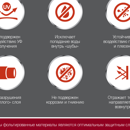
 подвержен
Исключает
Устойчив
действию УФ
попадание воды
воздействию 
злучения
внутрь «шубы»
и плесе
разрушения
Не подвержен
Отражает т
плого» слоя
коррозии и гниению
направляет
вовнутр
ты фольгированные материалы являются оптимальным защитным сло