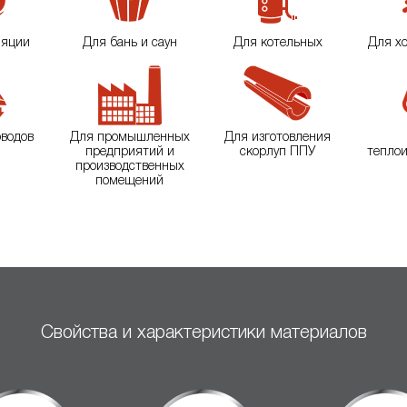
ляции
Для бань и саун
Для котельных
Для х
оводов
Для промышленных
Для изготовления
предприятий и
скорлуп ППУ
тепло
производственных
помещений
Свойства и характеристики материалов