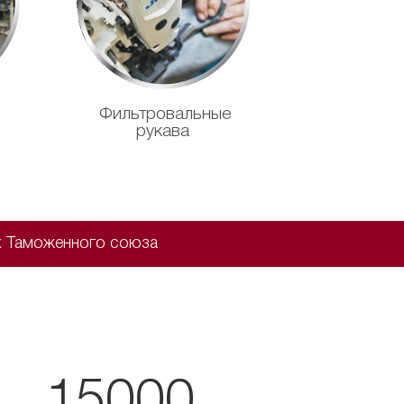
Фильтровальные
рукава
ах Таможенного союза
15000