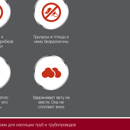
 к
Грызуны и птицы к
грибков
нему безразличны
ни
епло
Удерживает вату не
 его
месте. Она не
ь
сползает вниз
ем для изоляции труб и трубопроводов