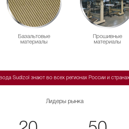
Базальтовые
Прошивные
материалы
материалы
ода Sudizol знают во всех регионах России и стран
Лидеры рынка
20
50