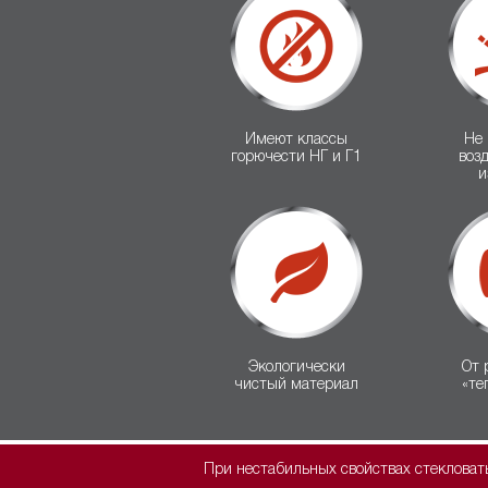
Имеют классы
Не
горючести НГ и Г1
воз
и
Экологически
От 
чистый материал
«те
При нестабильных свойствах стеклова