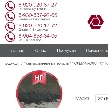
8-920-920-37-27
Надежда Кузьмина
8-930-837-92-65
Светлана Нагуралина
8-920-920-17-72
Дмитрий Вишняков
8-904-858-34-05
Ирина Чернова
Главная
О нас
Продукция
Применени
Продукция
/
Фольгированные материалы
/ ФОЛЬМА-ХОЛСТ ХФ К
Марка