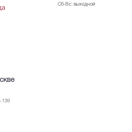
Сб-Вс: выходной
да
скве
р.139