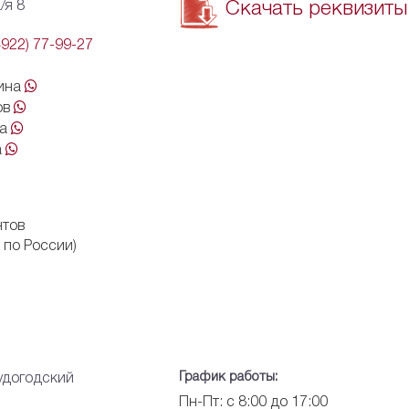
/я 8
Скачать реквизиты
4922) 77-99-27
лина
ов
на
а
нтов
 по России)
График работы:
удогодский
Пн-Пт: с 8:00 до 17:00