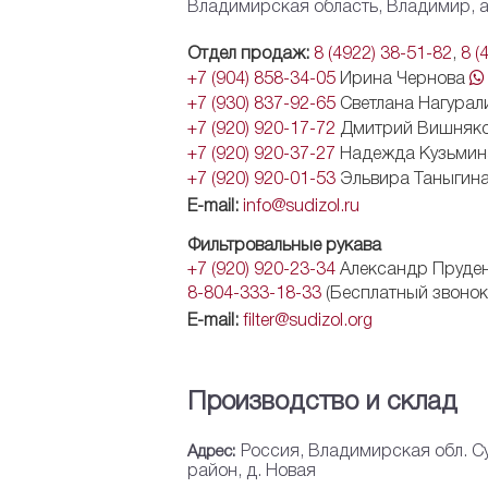
Владимирская область, Владимир, а
Отдел продаж:
8 (4922) 38-51-82
,
8 (
+7 (904) 858-34-05
Ирина Чернова
+7 (930) 837-92-65
Светлана Нагура
+7 (920) 920-17-72
Дмитрий Вишняк
+7 (920) 920-37-27
Надежда Кузьми
+7 (920) 920-01-53
Эльвира Таныгин
E-mail:
info@sudizol.ru
Фильтровальные рукава
+7 (920) 920-23-34
Александр Пруде
8-804-333-18-33
(Бесплатный звонок
E-mail:
filter@sudizol.org
Производство и склад
Адрес:
Россия, Владимирская обл. С
район, д. Новая