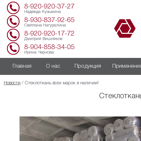
8-920-920-37-27
Надежда Кузьмина
8-930-837-92-65
Светлана Нагуралина
8-920-920-17-72
Дмитрий Вишняков
8-904-858-34-05
Ирина Чернова
Главная
О нас
Продукция
Применени
Новости
/ Стеклоткань всех марок в наличии!
Стеклоткань